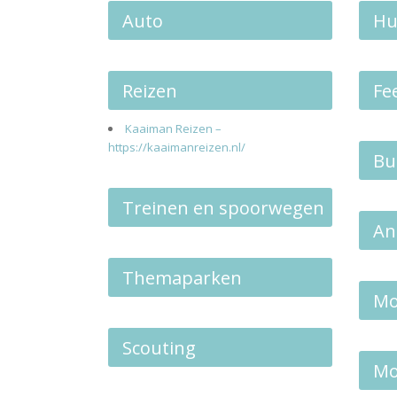
Auto
Hu
Reizen
Fe
Kaaiman Reizen –
https://kaaimanreizen.nl/
Bu
Treinen en spoorwegen
An
Themaparken
Mo
Scouting
Mo