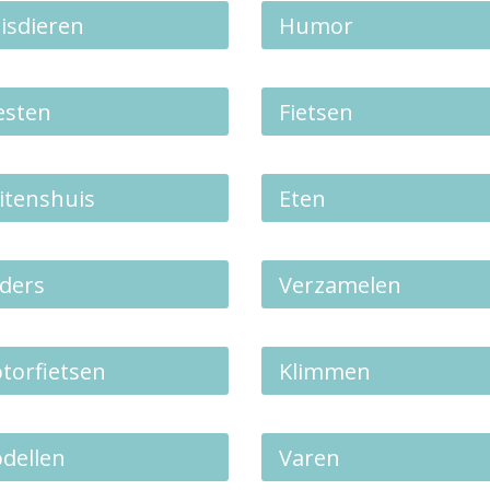
isdieren
Humor
esten
Fietsen
itenshuis
Eten
ders
Verzamelen
torfietsen
Klimmen
dellen
Varen